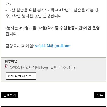
요
)
- 교생 실습을 위한 봉사
:
대학교
4
학년때 실습을 하는 경
우
, 3
학년 봉사한 것만 인정됩니다
.
-
봉사는
3~7
월
, 9
월
~12
월
(
학기중 수업활동시간
)
에만 운영
됩니다
.
담당교사 이메일
:
slobbie74@gmail.com
첨부파일
자원봉사신청서(개인).hwp
다운로드 수 : [ 79 ]
전체 파일 다운로드
인쇄하기
목록