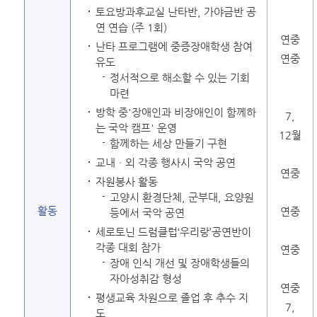
토요방과후교실 난타반, 가야금반 공
연 연습 (주 1회)
연중
난타 프로그램에 중증장애학생 참여
연중
유도
정서적으로 해소할 수 있는 기회
마련
방학 중'장애인과 비장애인이 함께하
7,
는 국악 캠프' 운영
12월
함께하는 세상 만들기 구현
교내ㆍ외 각종 행사시 국악 공연
연중
자원봉사 활동
고양시 환경단체, 군부대, 요양원
활동
연중
등에서 국악 공연
세로토닌 드럼클럽‘우리랑’공연반이
각종 대회 참가
연중
장애 인식 개선 및 장애학생들의
자아성취감 형성
연중
평생교육 차원으로 졸업 후 추수 지
7,
도