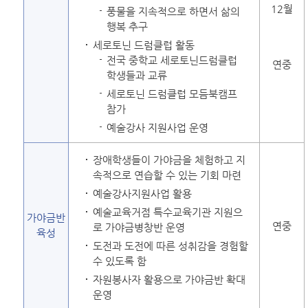
12월
풍물을 지속적으로 하면서 삶의
행복 추구
세로토닌 드럼클럽 활동
전국 중학교 세로토닌드럼클럽
연중
학생들과 교류
세로토닌 드럼클럽 모듬북캠프
참가
예술강사 지원사업 운영
장애학생들이 가야금을 체험하고 지
속적으로 연습할 수 있는 기회 마련
예술강사지원사업 활용
예술교육거점 특수교육기관 지원으
가야금반
연중
로 가야금병창반 운영
육성
도전과 도전에 따른 성취감을 경험할
수 있도록 함
자원봉사자 활용으로 가야금반 확대
운영