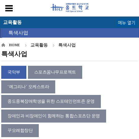
교육활동
메뉴 열기
특색사업
교육활동
특색사업
HOME
특색사업
국악부
스포츠꿈나무프로젝트
‘예그리나’ 오케스트라
중도중복장애학생을 위한 스포테인먼트존 운영
장애인과 비장애인이 함께하는 통합스포츠단 운영
꾸오레합창단