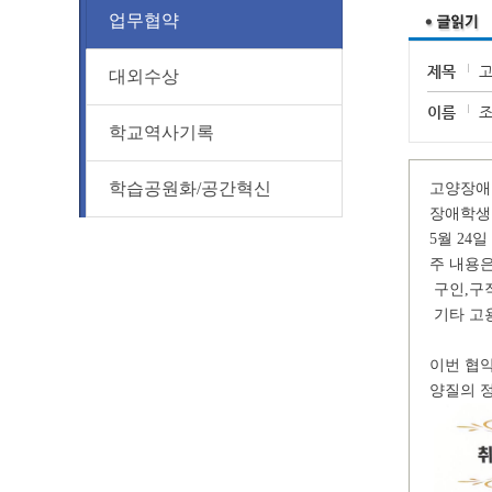
업무협약
제목
고
대외수상
이름
학교역사기록
학습공원화/공간혁신
고양장애
장애학생
5
월
24
일
주 내용
구인
,
구
기타 고
이번 협
양질의 