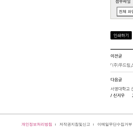
첨부파일
전체 파
인쇄하기
이전글
「(주)뚜드림
다음글
서영대학교 
/ 신지우
개인정보처리방침
저작권지침및신고
이메일무단수집거부