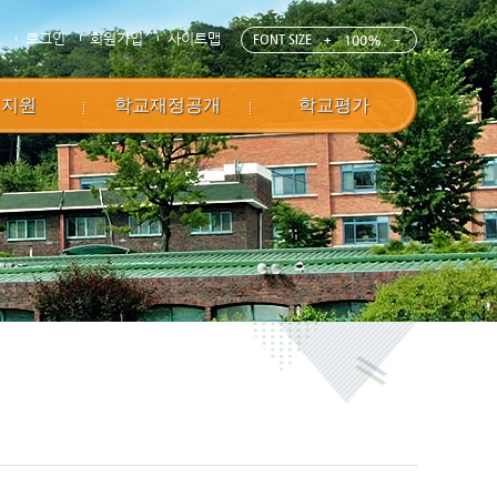
E
로그인
회원가입
사이트맵
FONT SIZE
100%
정지원
학교재정공개
학교평가