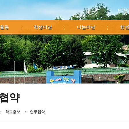
HOM
활동
학생마당
나눔마당
행
협약
학교홍보
업무협약