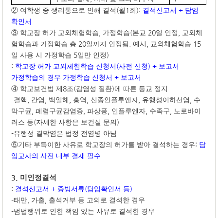
(
1
):
+
②
여학생 중 생리통으로 인해 결석
월
회
결석신고서
담임
확인서
,
(
20
,
③
학교장 허가 교외체험학습
가정학습
본교
일 인정
교외체
20
.
,
15
험학습과 가정학습 총
일까지 인정됨
예시
교외체험학습
5
)
일 사용 시 가정학습
일만 인정
:
(
) +
학교장 허가 교외체험학습 신청서
사전 신청
보고서
+
가정학습의 경우 가정학습 신청서
보고서
8
(
)
④
학교보건법 제
조
감염성 질환
에 따른 등교 정지
-
,
,
,
,
,
,
결핵
간염
백일해
홍역
신종인플루엔자
유행성이하선염
수
,
,
,
,
,
막구균
폐렴구균감염증
파상풍
인플루엔자
수족구
노로바이
(
)
러스 등
자세한 사항은 보건실 문의
-
유행성 결막염은 법정 전염병 아님
:
⑤
기타 부득이한 사유로 학교장의 허가를 받아 결석하는 경우
담
임교사의 사전 내부 결재 필수
3.
미인정결석
:
+
(
)
결석신고서
증빙서류
담임확인서 등
-
,
,
태만
가출
출석거부 등 고의로 결석한 경우
-
범법행위로 인한 책임 있는 사유로 결석한 경우