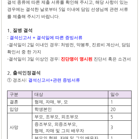
,
결석 종류에 따른 제출 서류를 확인해 주시고
해당 사항이 있는
5
경우에는 결석한 날로부터
일 이내에 담임 선생님께 관련 서류
.
를 제출해 주시기 바랍니다
1.
질병 결석
:
+
결석신고서
결석일에 따른 증빙서류
-
2
:
,
,
,
결석일이
일 이내인 경우
처방전
약봉투
진료비 계산서
담임
확인서 중 한 가지
-
3
:
결석일이
일 이상인 경우
진단명이 명시된
진단서 혹은 소견서
2.
출석인정결석
:
+
①
경조사
결석신고서
관련 증빙서류
구분
대상
일수
,
,
,
1
결혼
형제
자매
부
모
20
입양
학생본인
,
,
5
부모
조부모
외조부모
,
,
증조부모
외증조부모
3
사망
,
형제
자매 및 그의 배우자
,
1
부모의 형제
자매 및 그의 배우자