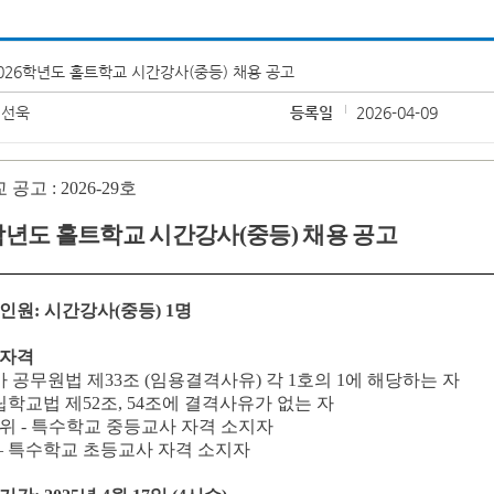
026학년도 홀트학교 시간강사(중등) 채용 공고
김선욱
등록일
2026-04-09
교 공고
: 2026-29
호
학년도 홀트학교 시간강사
(
중등
)
채용 공고
인원
:
시간강사
(
중등
) 1
명
자격
가 공무원법 제
33
조
(
임용결격사유
)
각
1
호의
1
에 해당하는 자
립학교법 제
52
조
, 54
조에 결격사유가 없는 자
순위
-
특수학교 중등교사 자격 소지자
–
특수학교 초등교사 자격 소지자