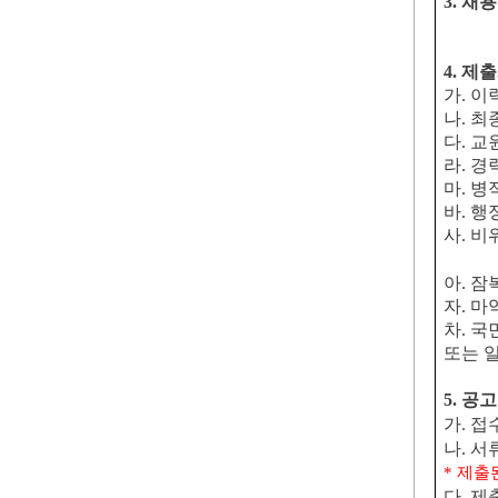
3.
채용
4.
제출
가
.
이
나
.
최
다
.
교
라
.
경
마
.
병
바
.
행
사
.
비
아
.
잠
자
.
마
차
.
국
또는 
5.
공고
가
.
접
나
.
서
*
제출
다
.
제