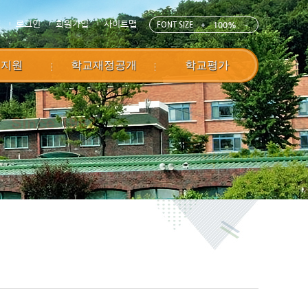
E
로그인
회원가입
사이트맵
FONT SIZE
100%
정지원
학교재정공개
학교평가