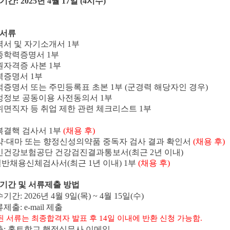
기간
: 2025
년
4
월
17
일
(4
시수
)
서류
력서 및 자기소개서
1
부
종학력증명서
1
부
원자격증 사본
1
부
력증명서
1
부
적증명서 또는 주민등록표 초본
1
부
(
군경력 해당자인 경우
)
정정보 공동이용 사전동의서
1
부
위면직자 등 취업 제한 관련 체크리스트
1
부
복결핵 검사서
1
부
(
채용 후
)
약
·
대마 또는 향정신성의약품 중독자 검사 결과 확인서
(
채용 후
)
민건강보험공단 건강검진결과통보서
(
최근
2
년 이내
)
일반채용신체검사서
(
최근
1
년 이내
) 1
부
(
채용 후
)
기간 및 서류제출 방법
수기간
: 2026
년
4
월
9
일
(
목
) ~ 4
월
15
일
(
수
)
류제출
: e-mail
제출
된 서류는 최종합격자 발표 후
14
일 이내에 반환 신청 가능함
.
출
:
홀트학교 행정실무사 이메일