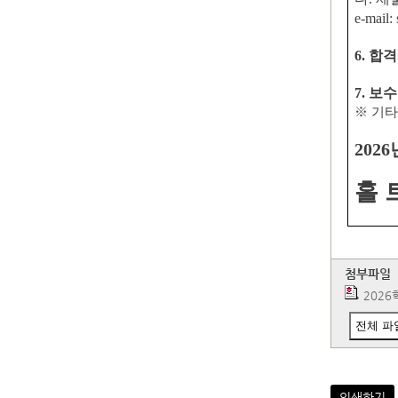
e-mail:
6.
합격
7.
보수
※
기타
2026
홀 
첨부파일
2026
전체 파
인쇄하기