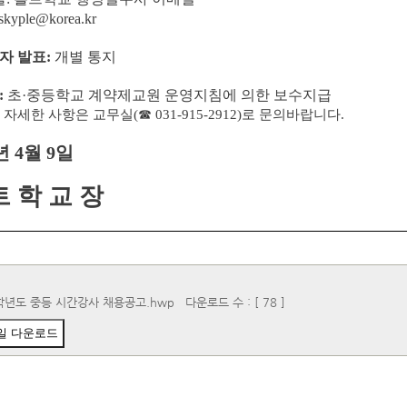
 skyple@korea.kr
자 발표
:
개별 통지
:
초
·
중등학교 계약제교원 운영지침에 의한 보수지급
 자세한 사항은 교무실
(
☎
031-915-2912)
로 문의바랍니다
.
년
4
월
9
일
트 학 교 장
학년도 중등 시간강사 채용공고.hwp
다운로드 수 : [ 78 ]
일 다운로드