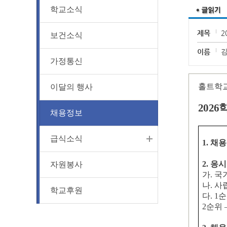
학교소식
제목
2
보건소식
이름
가정통신
홀트학
이달의 행사
2026
채용정보
급식소식
1.
채용
2.
응시
자원봉사
가
.
국
나
.
사
학교후원
다
. 1
2
순위