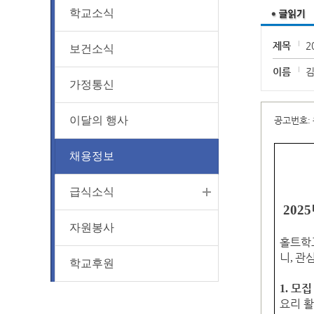
학교소식
제목
2
보건소식
이름
가정통신
이달의 행사
공고번호
:
채용정보
급식소식
2025
자원봉사
홀트
학
니
관심
,
학교후원
모집
1.
요리 