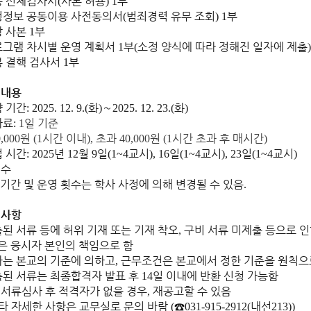
용 신체검사서
사본 허용
부
(
) 1
정정보 공동이용 사전동의서
범죄경력 유무 조회
부
(
) 1
장 사본
부
1
그램 차시별 운영 계획서
부
소정 양식에 따라 정해진 일자에 제출
1
(
)
 결핵 검사서
부
1
 내용
 기간
화
∼
화
: 2025. 12. 9.(
)
2025. 12. 23.(
)
사료
일 기준
:
1
원
시간 이내
초과
원
시간 초과 후 매시간
,000
(1
),
40,000
(1
)
 시간
년
월
일
교시
일
교시
일
교시
: 2025
12
9
(1~4
), 16
(1~4
), 23
(1~4
)
시수
 기간 및 운영 횟수는 학사 사정에 의해 변경될 수 있음
.
 사항
된 서류 등에 허위 기재 또는 기재 착오
구비 서류 미제출 등으로 
,
은 응시자 본인의 책임으로 함
는 본교의 기준에 의하고
근무조건은 본교에서 정한 기준을 원칙으
,
된 서류는 최종합격자 발표 후
일 이내에 반환 신청 가능함
14
 서류심사 후 적격자가 없을 경우
재공고할 수 있음
,
타 자세한 사항은 교무실로 문의 바람
☎
내선
(
031-915-2912(
213))