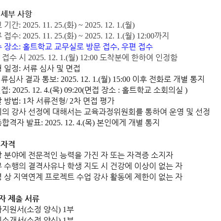
 세부 사항
 기간
화
월
: 2025. 11. 25.(
) ~ 2025. 12. 1.(
)
 접수
화
월
까지
: 2025. 11. 25.(
) ~ 2025. 12. 1.(
) 12:00
 장소
홀트학교 교무실로 방문 접수
우편 접수
:
,
 접수 시
월
도착분에 한하여 인정함
2025. 12. 1.(
) 12:00
 일정
서류 심사 및 면접
:
서류심사 결과 통보
월
이후
전화로 개별 통지
:
2025. 12. 1.(
) 15:00
면접
목
면접 장소
홀트학교 소회의실
: 2025. 12. 4.(
) 09:20(
:
)
 방법
차 서류전형
차 면접 평가
: 1
/ 2
외의 강사 선정에 대해서는 교육과정위원회를 통하여 운영 및 선정
종합격자 발표
목
본인에게 개별 통지
:
2025. 12. 4.(
)
 자격
 분야에 전문적인 능력을 가진 자 또는 자격증 소지자
 수행의 결격사유나 학생 지도 시 건강에 이상이 없는 자
 상 지역연계 프로젝트 수업 강사 활동에 제한이 없는 자
자 제출 서류
사지원서
소정 양식
부
(
) 1
기소개서
소정 양식
부
(
) 1