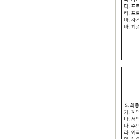
다
프
.
라
프로
.
마
자격
.
바
최종
.
최종
5.
가
계
.
나
서
.
다
주
.
라
외국
.