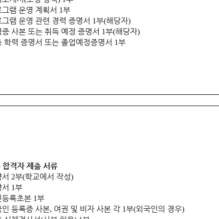
로그램 운영 계획서
부
1
그램 운영 관련 경력 증명서
부
해당자
1
(
)
증 사본 또는 취득 예정 증명서
부
해당자
1
(
)
 학력 증명서 또는 졸업예정증명서
부
1
 합격자 제출 서류
약서
부
학교에서 작성
2
(
)
약서
부
1
민등록초본
부
1
인 등록증 사본
여권 및 비자 사본 각
부
외국인의 경우
,
1
(
)