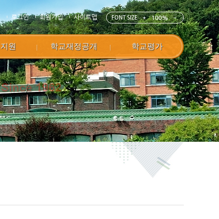
E
로그인
회원가입
사이트맵
FONT SIZE
100%
정지원
학교재정공개
학교평가