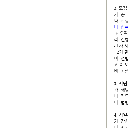
모집
2.
가
공고
.
나
서류
.
다
접수
.
※
우편
라
전형
.
차 
- 1
차 
- 2
마
선발
.
※
이 
바
최
.
지원
3
.
가
해당
.
나
직무
.
다
법령
.
지원
4.
가
강
.
나
자
.