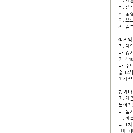
마
채
.
바
행
.
사
통
.
아
프로
.
자
잠복
.
계약
6.
가
계약
.
나
강
.
기본
40
다
수업
.
총
12
※
계약
기타
7.
가
제출
.
불이익
나
심사
.
다
제출
.
라
차
. 1
마
기
.