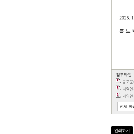
2025. 1
홀 트 
첨부파일
공고문(
지역연
지역연
전체 파
인쇄하기