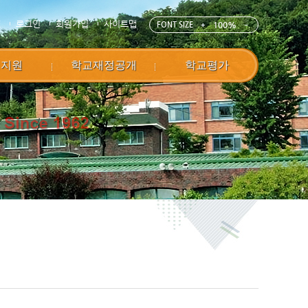
E
로그인
회원가입
사이트맵
FONT SIZE
100%
정지원
학교재정공개
학교평가