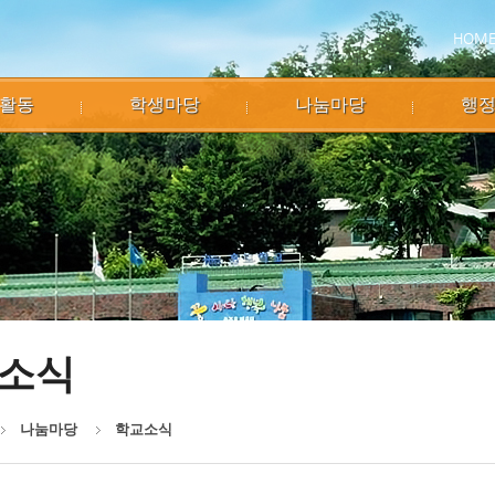
HOM
활동
학생마당
나눔마당
행
소식
나눔마당
학교소식