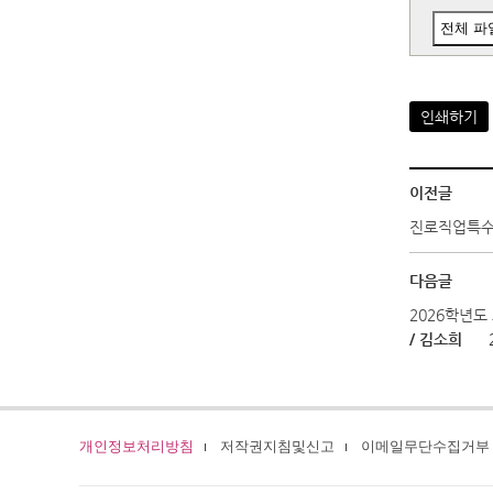
전체 파
인쇄하기
이전글
진로직업특수교
다음글
2026학년도
/ 김소희
개인정보처리방침
저작권지침및신고
이메일무단수집거부