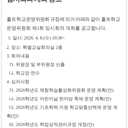
홀트학교
운영위원회 규정에 의거 아래와
같이 홀트학교
운영위원회 제
1
회 임시회의 개최를 공고
합니다
.
1.
일시
: 2026. 4. 8.(
수
) 10:30~
2.
장소
:
특별교실회의실
2
층
3.
회의내용
가
.
위원장 및 부위원장 선출
나
.
학교장 연수
4.
심의사항
가
. 2026
학년도 체험학습활성화위원회 운영 계획
(
안
)
나
. 2026
학년도 어린이날 한마당 축제 운영 계획
(
안
)
다
. 2026
학년도 기초학력 지원 학교맞춤선택제 운영 계
획
(
안
)
라
. 2026
학년도 학업성적관리규정 개정
(
안
)