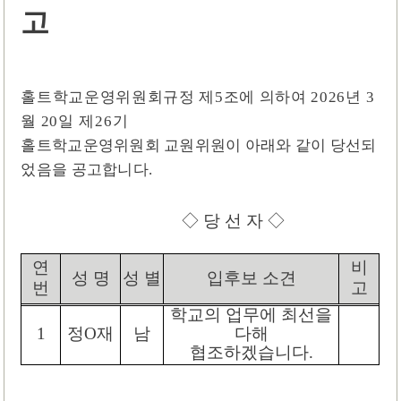
고
홀트학교운영위원회규정 제
5
조에 의하여
2026
년
3
월
20
일
제
26
기
홀트학교운영위원회 교원위원이 아래와 같이 당선되
었음을 공고합니다
.
◇
당 선 자
◇
연
비
성 명
성 별
입후보 소견
번
고
학교의 업무에 최선을
1
정O재
남
다해
협조하겠습니다
.