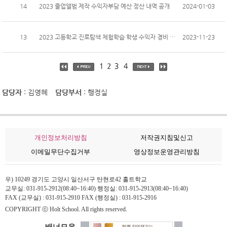
14
2023 졸업앨범 제작 수익자부담 예산 정산 내역 공개
2024-01-03
13
2023 고등학교 진로탐색 체험학습 학생 수익자 경비 정산
2023-11-23
1
2
3
4
담당자
: 김영혜
담당부서
: 행정실
개인정보처리방침
저작권지침및신고
이메일무단수집거부
영상정보운영관리방침
우) 10249 경기도 고양시 일산서구 탄현로42 홀트학교
교무실: 031-915-2912(08:40~16:40) 행정실: 031-915-2913(08:40~16:40)
FAX (교무실) : 031-915-2910 FAX (행정실) : 031-915-2916
COPYRIGHT ⓒ Holt School. All rights reserved.