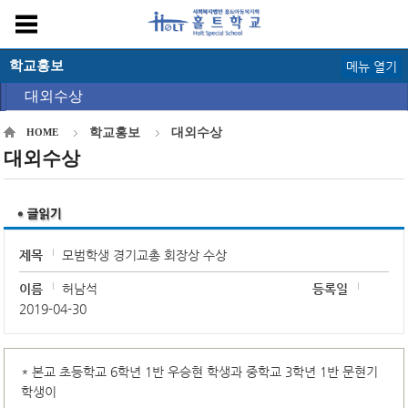
학교홍보
메뉴 열기
대외수상
학교홍보
대외수상
HOME
대외수상
제목
모범학생 경기교총 회장상 수상
이름
허남석
등록일
2019-04-30
* 본교 초등학교 6학년 1반 우승현 학생과 중학교 3학년 1반 문현기
학생이