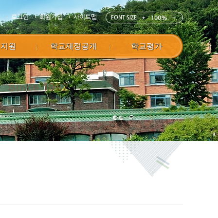
E
로그인
회원가입
사이트맵
FONT SIZE
100%
정지원
학교재정공개
학교평가