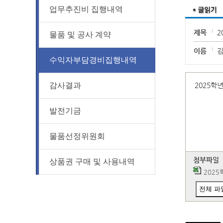
업무추진비 집행내역
제목
2
물품 및 공사 계약
이름
수익자부담경비집행내역
감사결과
2025학
발전기금
물품선정위원회
첨부파일
상품권 구매 및 사용내역
2025
전체 파