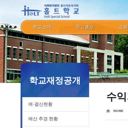
학교소개
학교홍보
교육
학교재정공개
수익
예·결산현황
HOME
예산 추경 현황