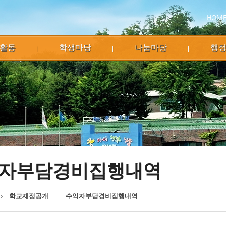
HOM
활동
학생마당
나눔마당
행
자부담경비집행내역
학교재정공개
수익자부담경비집행내역