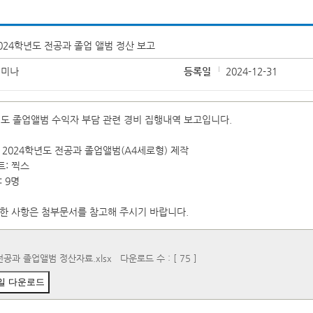
024학년도 전공과 졸업 앨범 정산 보고
서미나
등록일
2024-12-31
년도 졸업앨범 수익자 부담 관련 경비 집행내역 보고입니다.
 2024학년도 전공과 졸업앨범(A4세로형) 제작
: 찍스
 9명
한 사항은 첨부문서를 참고해 주시기 바랍니다.
전공과 졸업앨범 정산자료.xlsx
다운로드 수 : [ 75 ]
일 다운로드