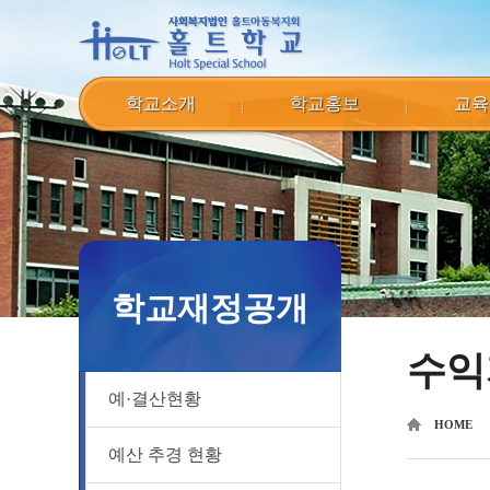
학교소개
학교홍보
교육
학교재정공개
수익
예·결산현황
HOME
예산 추경 현황