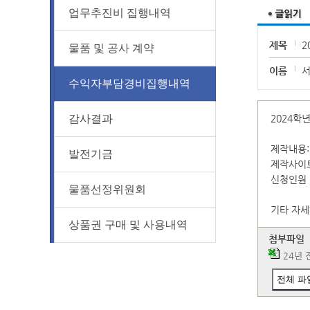
업무추진비 집행내역
제목
2
물품 및 공사 계약
이름
수익자부담경비집행내역
감사결과
2024학
제작내용:
발전기금
제작사이트
신청인원 :
물품선정위원회
기타 자세
상품권 구매 및 사용내역
첨부파일
24년 
전체 파