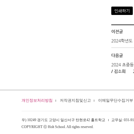
인쇄하기
이전글
2024학년도
다음글
2024 초중
/ 김소희
개인정보처리방침
저작권지침및신고
이메일무단수집거부
우) 10249 경기도 고양시 일산서구 탄현로42 홀트학교
교무실: 031-915
COPYRIGHT ⓒ Holt School. All rights reserved.