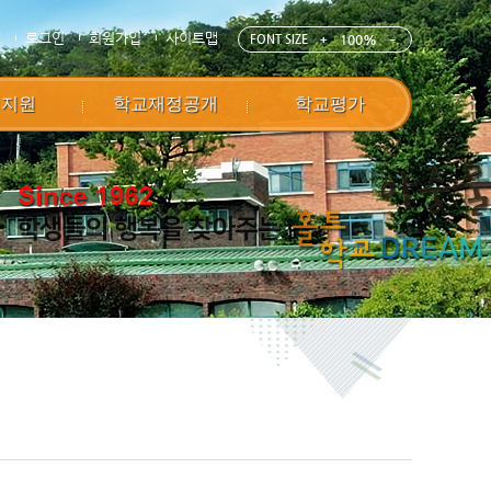
E
로그인
회원가입
사이트맵
FONT SIZE
100%
정지원
학교재정공개
학교평가