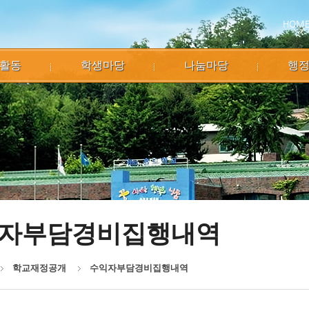
HOM
활동
학생마당
나눔마당
행
자부담경비집행내역
학교재정공개
수익자부담경비집행내역