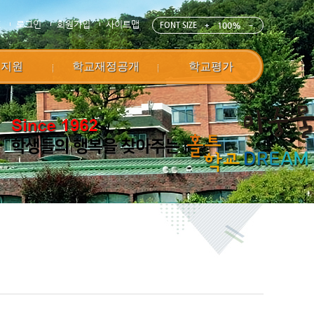
E
로그인
회원가입
사이트맵
FONT SIZE
100%
정지원
학교재정공개
학교평가