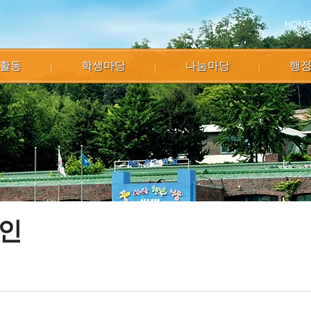
HOM
활동
학생마당
나눔마당
행
인