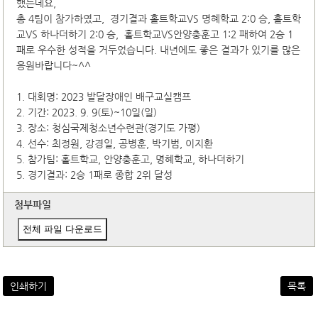
했는데요,
총 4팀이 참가하였고, 경기결과 홀트학교VS 명혜학교 2:0 승, 홀트학
교VS 하나더하기 2:0 승, 홀트학교VS안양충훈고 1:2 패하여 2승 1
패로 우수한 성적을 거두었습니다. 내년에도 좋은 결과가 있기를 많은
응원바랍니다~^^
1. 대회명: 2023 발달장애인 배구교실캠프
2. 기간: 2023. 9. 9(토)~10일(일)
3. 장소: 청심국제청소년수련관(경기도 가평)
4. 선수: 최정원, 강경일, 공병훈, 박기범, 이지환
5. 참가팀: 홀트학교, 안양충훈고, 명혜학교, 하나더하기
5. 경기결과: 2승 1패로 종합 2위 달성
첨부파일
전체 파일 다운로드
인쇄하기
목록